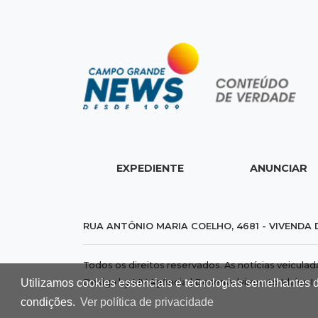
EXPEDIENTE
ANUNCIAR
RUA ANTÔNIO MARIA COELHO, 4681 - VIVENDA 
Todos os direitos reservados. As notícias veicula
Utilizamos cookies essenciais e tecnologias semelhantes 
Design by MV Agência | Desenvolvimento
Idalus I
condições.
Ver política de privacidade