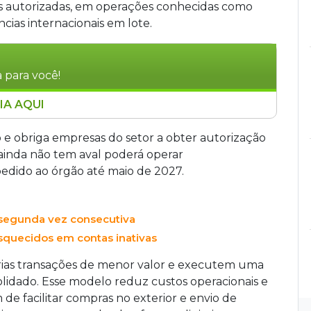
ções autorizadas, em operações conhecidas como
cias internacionais em lote.
 para você!
IA AQUI
ão que restringe a oferta de câmbio digital
rma entra em vigor em outubro e exige
 e obriga empresas do setor a obter autorização
esas sem aval podem atuar temporariamente
ainda não tem aval poderá operar
. A medida amplia controle sobre fluxos
edido ao órgão até maio de 2027.
contas segregadas. Entre 100 e 150 empresas são
 US$ 10 mil.
a segunda vez consecutiva
esquecidos em contas inativas
ias transações de menor valor e executem uma
lidado. Esse modelo reduz custos operacionais e
m de facilitar compras no exterior e envio de