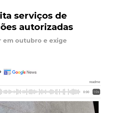
ita serviços de
ções autorizadas
r em outubro e exige
o
readme
1.0x
0:00