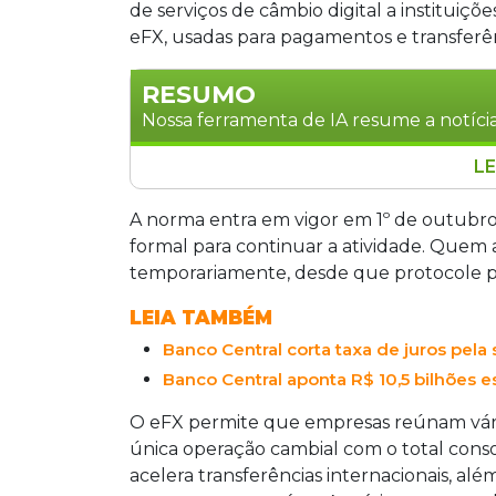
de serviços de câmbio digital a institui
eFX, usadas para pagamentos e transferên
RESUMO
Nossa ferramenta de IA resume a notícia
LE
O Banco Central aprovou regulamentaç
(eFX) a instituições autorizadas. A no
A norma entra em vigor em 1º de outubro
autorização formal para operar. Empr
formal para continuar a atividade. Quem 
até protocolar pedido em maio de 2027
temporariamente, desde que protocole p
internacionais, exige dados mensais e 
LEIA TAMBÉM
afetadas. O limite por operação será de
Banco Central corta taxa de juros pel
Banco Central aponta R$ 10,5 bilhões 
O eFX permite que empresas reúnam vár
única operação cambial com o total conso
acelera transferências internacionais, alé