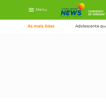
menu
Menu
olescente antes de induzi-la à morte
As mais
lidas
Adolescente que