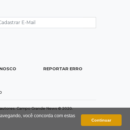
16:34
Feminicida
Polícia Civil pede ajuda para
encontrar homem que matou
companheira em Rio Verde
16:24
Área de Preservação
Justiça condena empresário por
construção de usina hidrelétrica
ONOSCO
REPORTAR ERRO
ilegal em APP
16:15
Sem oxigênio
0
Trabalhadores passam mal dentro
de caixa-d'água em obra do Belas
dos autores. Campo Grande News © 2020.
Artes
 navegando, você concorda com estas
Continuar
16:08
Regularização