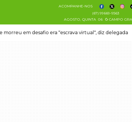
ACOMPANHE-NOS
(67) 99669-9563
AGOSTO, QUINTA
06
CAMPO GR
 morreu em desafio era "escrava virtual", diz delegada