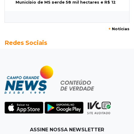
Município de MS perde 58 mil hectares e R$ 12
milhões por mês com silvicultura
08:03
Amambai
+
Notícias
Rapaz de 23 anos morre ao bater o carro em
Redes Sociais
poste de energia elétrica
07:54
Ruas bloqueadas
Campo Grande tem quatro interdições no
trânsito neste domingo
07:45
Dia dos Pais
Qual conselho do seu pai você não ouviu e
hoje paga um preço alto?
07:30
Disciplina e amor
ASSINE NOSSA NEWSLETTER
Pais passam kung-fu de geração em geração