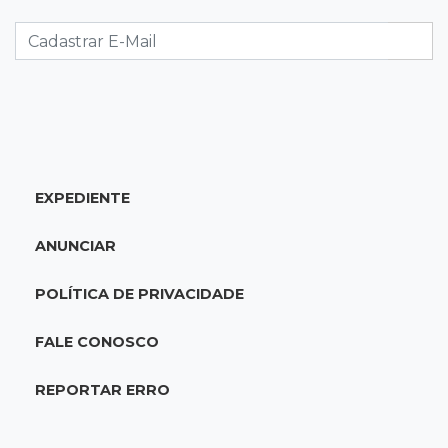
e agora treinam as filhas
07:26
Tiradentes
Ataque em beco deixa um morto com rosto
deformado e outro ferido
07:20
14 de julho
EXPEDIENTE
Feira Central encerra Festival do Sobá com
karaokê de Dia dos Pais
ANUNCIAR
07:15
Artigos
POLÍTICA DE PRIVACIDADE
A esperança não pode morrer
FALE CONOSCO
07:10
Previsão
REPORTAR ERRO
Domingo terá calor de 38°C, tempo seco e
chance de chuva em MS