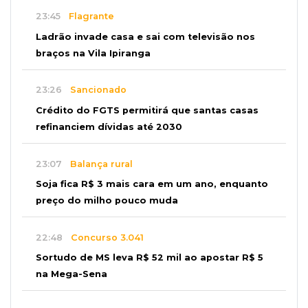
23:45
Flagrante
Ladrão invade casa e sai com televisão nos
braços na Vila Ipiranga
23:26
Sancionado
Crédito do FGTS permitirá que santas casas
refinanciem dívidas até 2030
23:07
Balança rural
Soja fica R$ 3 mais cara em um ano, enquanto
preço do milho pouco muda
22:48
Concurso 3.041
Sortudo de MS leva R$ 52 mil ao apostar R$ 5
na Mega-Sena