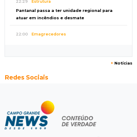
22:29
Estrutura
Pantanal passa a ter unidade regional para
atuar em incêndios e desmate
22:00
Emagrecedores
MS lidera procura digital por canetas
paraguaias sem registro
+
Notícias
21:41
Nova Alvorada do Sul
Redes Sociais
Granizo danifica telhados e plantações
durante temporal no interior
21:22
Agregado
Inter perde para o Corinthians mas avança às
quartas da Copa do Brasil
21:03
Futebol