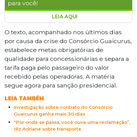
para você!
LEIA AQUI
A Câmara dos Deputados aprovou o PL
3.278/2021, que cria regras nacionais para
O texto, acompanhado nos últimos dias
o transporte coletivo, separando a tarifa
por causa da crise do Consórcio Guaicurus,
paga pelo passageiro da remuneração
estabelece metas obrigatórias de
das operadoras e exigindo metas de
qualidade para concessionárias e separa a
qualidade para repasse de recursos
tarifa paga pelo passageiro do valor
públicos. O texto, que segue para sanção
presidencial, repercutiu em Mato Grosso
recebido pelas operadoras. A matéria
do Sul pelos problemas do Consórcio
segue agora para sanção presidencial.
Guaicurus, em Campo Grande, onde o
subsídio municipal já complementa a
LEIA TAMBÉM
diferença entre a tarifa cobrada e o valor
Investigação sobre contrato do Consórcio
técnico repassado às empresas.
Guaicurus ganha mais 30 dias
"Por onde se passa, você ouve uma reclamação”,
diz Adriane sobre transporte