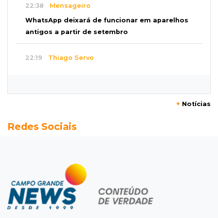
22:38
Mensageiro
WhatsApp deixará de funcionar em aparelhos
antigos a partir de setembro
22:19
Thiago Servo
Sertanejo desiste de ação de R$ 12 milhões
por pagar pensão sem ser pai
+
Notícias
21:50
Balcão de empregos
Redes Sociais
Semana vai começar com 909 novas
oportunidades de trabalho em 114 funções
21:31
Flagrante
Motorista atinge carro parado, perde
retrovisor e foge no Jardim Antártica
21:12
Entrevista