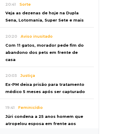
20:41
Sorte
Veja as dezenas de hoje na Dupla
Sena, Lotomania, Super Sete e mais
20:20
Aviso inusitado
Com 11 gatos, morador pede fim do
abandono dos pets em frente de
casa
20:03
Justiça
Ex-PM deixa prisão para tratamento
médico 5 meses após ser capturado
19:41
Feminicídio
Júri condena a 25 anos homem que
atropelou esposa em frente aos
filhos