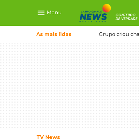
menu
Menu
icape deixou 4 mortos e 8 feridos
As mais
lidas
Grupo criou cha
TV News